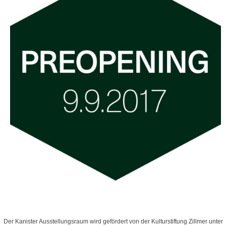
Der Kanister Ausstellungsraum wird gefördert von der Kulturstiftung Zillmer unter