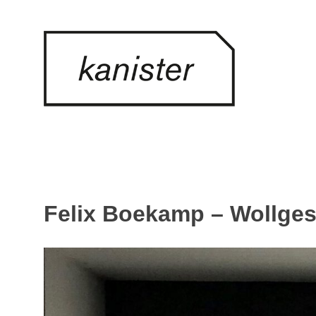
Skip
to
content
Felix Boekamp – Wollges